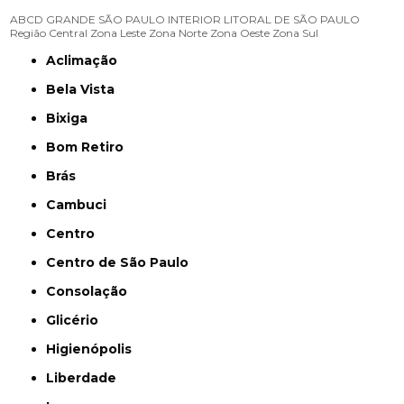
ABCD
GRANDE SÃO PAULO
INTERIOR
LITORAL DE SÃO PAULO
Região Central
Zona Leste
Zona Norte
Zona Oeste
Zona Sul
Aclimação
Bela Vista
Bixiga
Bom Retiro
Brás
Cambuci
Centro
Centro de São Paulo
Consolação
Glicério
Higienópolis
Liberdade