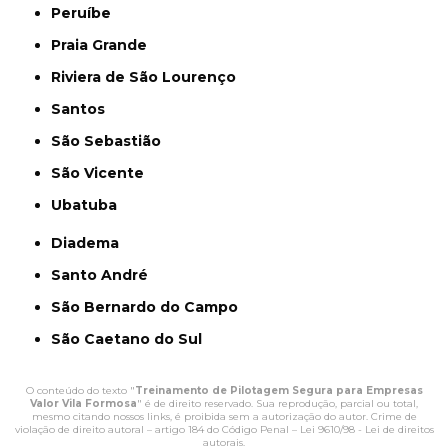
Peruíbe
Praia Grande
Riviera de São Lourenço
Santos
São Sebastião
São Vicente
Ubatuba
Diadema
Santo André
São Bernardo do Campo
São Caetano do Sul
O conteúdo do texto "
Treinamento de Pilotagem Segura para Empresas
Valor Vila Formosa
" é de direito reservado. Sua reprodução, parcial ou total,
mesmo citando nossos links, é proibida sem a autorização do autor. Crime de
violação de direito autoral – artigo 184 do Código Penal –
Lei 9610/98 - Lei de direitos
autorais
.