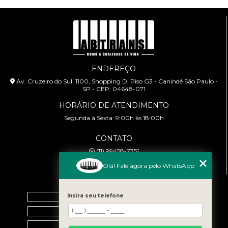
ENDEREÇO
Av. Cruzeiro do Sul, 1100, Shopping D, Piso G3 - Canindé São Paulo -
SP - CEP: 04648-071
HORÁRIO DE ATENDIMENTO
Segunda à Sexta: 9:00h às 18:00h
CONTATO
(11) 99458-7351
cursoabtrans@gmail.com
Olá! Fale agora pelo WhatsApp
MENU
Insira seu telefone
Home
Empresa
Galeria