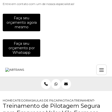
Entre em contato com um de nossos especialistas!
Faça seu
orçamento agora
mesmo
Faça seu
orçamento por
Whatsapp
HOME
CATEGORIAS
AULAS DE PILOTAGEM PARA EMPRESAS
CAPACITACAO PARA MOTOCICLISTAS
TREINAMENTO DE PILO
Treinamento de Pilotagem Segura