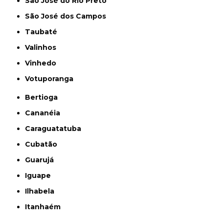
São José do Rio Preto
São José dos Campos
Taubaté
Valinhos
Vinhedo
Votuporanga
Bertioga
Cananéia
Caraguatatuba
Cubatão
Guarujá
Iguape
Ilhabela
Itanhaém