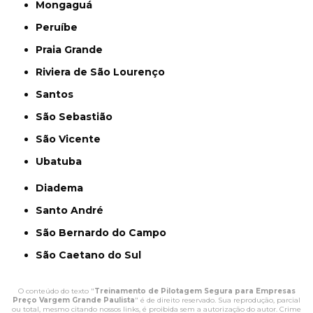
Mongaguá
Peruíbe
Praia Grande
Riviera de São Lourenço
Santos
São Sebastião
São Vicente
Ubatuba
Diadema
Santo André
São Bernardo do Campo
São Caetano do Sul
O conteúdo do texto "
Treinamento de Pilotagem Segura para Empresas
Preço Vargem Grande Paulista
" é de direito reservado. Sua reprodução, parcial
ou total, mesmo citando nossos links, é proibida sem a autorização do autor. Crime