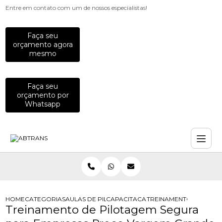
Entre em contato com um de nossos especialistas!
Faça seu
orçamento agora
mesmo
Faça seu
orçamento por
Whatsapp
HOME
CATEGORIAS
AULAS DE PILOTAGEM PARA EMPRESAS
CAPACITACAO PARA MOTOCICLISTAS
TREINAMENTO DE PILO
Treinamento de Pilotagem Segura