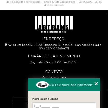
de violação de direito autoral – artigo 184 do Código Penal –
Lei 9610/98 - Lei de
direitos autorais
.
ENDEREÇO
Av. Cruzeiro do Sul, 1100, Shopping D, Piso G3 - Canindé São Paulo -
SP - CEP: 04648-071
HORÁRIO DE ATENDIMENTO
Segunda à Sexta: 9:00h às 18:00h
CONTATO
(11) 99458-7351
cursoabtrans@gmail.com
Olá! Fale agora pelo WhatsApp
MENU
Home
Insira seu telefone
Empresa