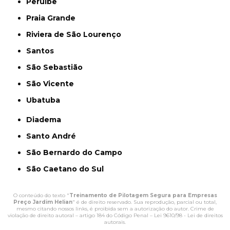
Peruíbe
Praia Grande
Riviera de São Lourenço
Santos
São Sebastião
São Vicente
Ubatuba
Diadema
Santo André
São Bernardo do Campo
São Caetano do Sul
O conteúdo do texto "
Treinamento de Pilotagem Segura para Empresas
Preço Jardim Helian
" é de direito reservado. Sua reprodução, parcial ou total,
mesmo citando nossos links, é proibida sem a autorização do autor. Crime de
violação de direito autoral – artigo 184 do Código Penal –
Lei 9610/98 - Lei de direitos
autorais
.