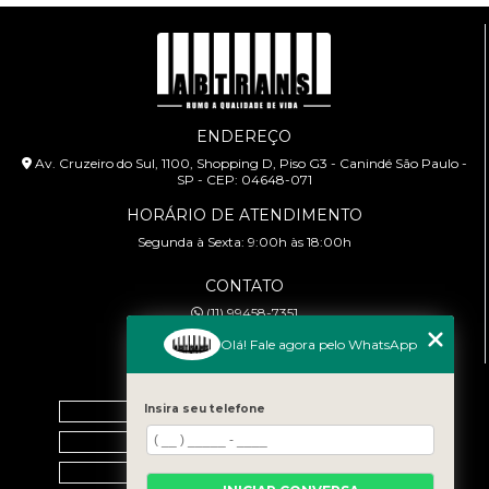
ENDEREÇO
Av. Cruzeiro do Sul, 1100, Shopping D, Piso G3 - Canindé São Paulo -
SP - CEP: 04648-071
HORÁRIO DE ATENDIMENTO
Segunda à Sexta: 9:00h às 18:00h
CONTATO
(11) 99458-7351
cursoabtrans@gmail.com
Olá! Fale agora pelo WhatsApp
MENU
Insira seu telefone
Home
Empresa
Galeria