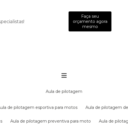
Faça seu
ecialistas!
orçamento agora
mesmo
aula de pilotagem
aula de pilotagem esportiva para motos
aula de pilotagem de
es
aula de pilotagem preventiva para moto
aula de pilo