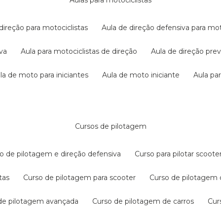
aulas para motociclistas
 direção para motociclistas
aula de direção defensiva para mot
iva
aula para motociclistas de direção
aula de direção pr
ula de moto para iniciantes
aula de moto iniciante
aula p
cursos de pilotagem
so de pilotagem e direção defensiva
curso para pilotar scoo
tas
curso de pilotagem para scooter
curso de pilotagem
 de pilotagem avançada
curso de pilotagem de carros
cu