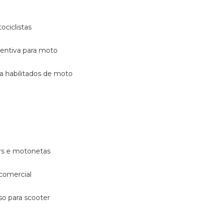
ociclistas
eventiva para moto
ara habilitados de moto
ters e motonetas
 comercial
rso para scooter