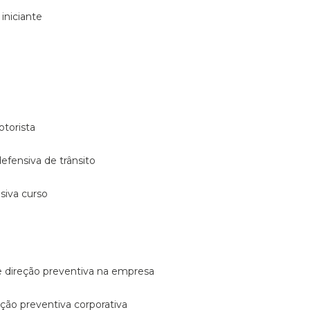
 iniciante
otorista
 defensiva de trânsito
nsiva curso
e direção preventiva na empresa
reção preventiva corporativa