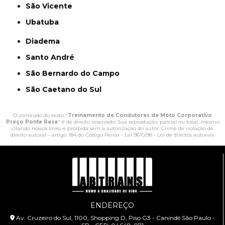
São Vicente
Ubatuba
Diadema
Santo André
São Bernardo do Campo
São Caetano do Sul
O conteúdo do texto "
Treinamento de Condutores de Moto Corporativo
Preço Ponte Rasa
" é de direito reservado. Sua reprodução, parcial ou total, mesmo
citando nossos links, é proibida sem a autorização do autor. Crime de violação de
direito autoral – artigo 184 do Código Penal –
Lei 9610/98 - Lei de direitos autorais
.
ENDEREÇO
Av. Cruzeiro do Sul, 1100, Shopping D, Piso G3 - Canindé São Paulo -