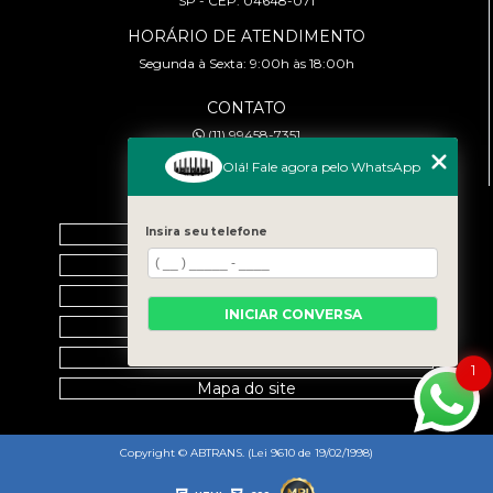
SP - CEP: 04648-071
HORÁRIO DE ATENDIMENTO
Segunda à Sexta: 9:00h às 18:00h
CONTATO
(11) 99458-7351
cursoabtrans@gmail.com
Olá! Fale agora pelo WhatsApp
MENU
Insira seu telefone
Home
Empresa
Galeria
INICIAR CONVERSA
Contato
Categorias
1
Mapa do site
Copyright © ABTRANS. (Lei 9610 de 19/02/1998)