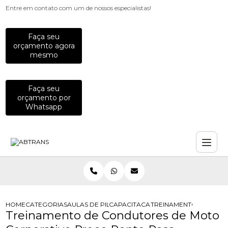
Entre em contato com um de nossos especialistas!
Faça seu
orçamento agora
mesmo
Faça seu
orçamento por
Whatsapp
HOME
CATEGORIAS
AULAS DE PILOTAGEM PARA EMPRESAS
CAPACITACAO PARA MOTOCICLISTAS
TREINAMENTO DE CON
Treinamento de Condutores de Moto