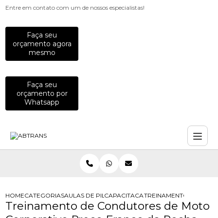
Entre em contato com um de nossos especialistas!
Faça seu
orçamento agora
mesmo
Faça seu
orçamento por
Whatsapp
HOME
CATEGORIAS
AULAS DE PILOTAGEM PARA EMPRESAS
CAPACITACAO PARA MOTOCICLISTAS
TREINAMENTO DE CON
Treinamento de Condutores de Moto