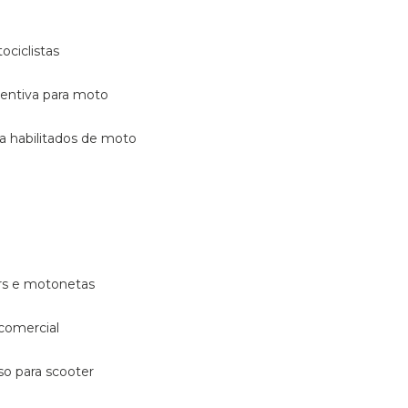
ociclistas
eventiva para moto
ara habilitados de moto
ters e motonetas
 comercial
rso para scooter