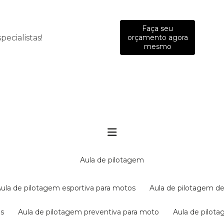
Faça seu
ecialistas!
orçamento agora
mesmo
aula de pilotagem
aula de pilotagem esportiva para motos
aula de pilotagem de
es
aula de pilotagem preventiva para moto
aula de pilo