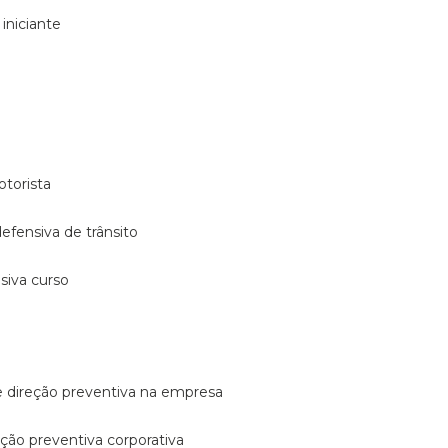
 iniciante
otorista
 defensiva de trânsito
nsiva curso
e direção preventiva na empresa
reção preventiva corporativa