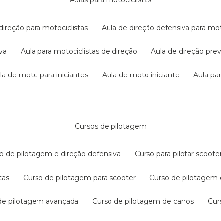
aulas para motociclistas
 direção para motociclistas
aula de direção defensiva para mot
iva
aula para motociclistas de direção
aula de direção pr
ula de moto para iniciantes
aula de moto iniciante
aula p
cursos de pilotagem
so de pilotagem e direção defensiva
curso para pilotar scoo
tas
curso de pilotagem para scooter
curso de pilotagem
 de pilotagem avançada
curso de pilotagem de carros
cu