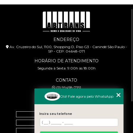
ENDEREÇO
Av. Cruzeiro do Sul, 1100, Shopping D, Piso G3 - Canindé São Paulo -
SP - CEP: 04648-071
HORÁRIO DE ATENDIMENTO
Segunda à Sexta: 9:00h às 18:00h
CONTATO
(11) 99458-7351
cursoabtrans@gmail.com
Olá! Fale agora pelo WhatsApp
MENU
Home
Insira seu telefone
Empresa
Galeria