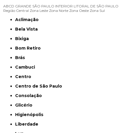
ABCD
GRANDE SÃO PAULO
INTERIOR
LITORAL DE SÃO PAULO
Região Central
Zona Leste
Zona Norte
Zona Oeste
Zona Sul
Aclimação
Bela Vista
Bixiga
Bom Retiro
Brás
Cambuci
Centro
Centro de São Paulo
Consolação
Glicério
Higienópolis
Liberdade