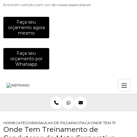
Entre em contato com um de nossos especialistas!
Faça seu
orçamento agora
mesmo
Faça seu
orçamento por
Whatsapp
HOME
CATEGORIAS
AULAS DE PILOTAGEM PARA EMPRESAS
CAPACITACAO PARA MOTOCICLISTAS
ONDE TEM TREINAMEN
Onde Tem Treinamento de