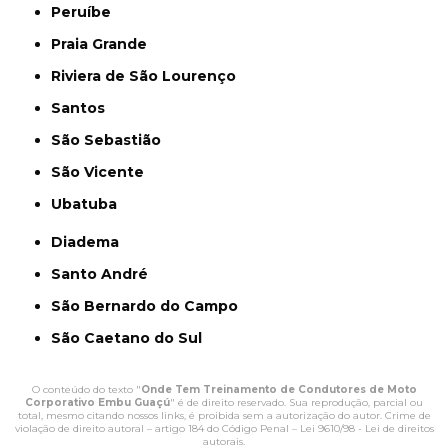
Peruíbe
Praia Grande
Riviera de São Lourenço
Santos
São Sebastião
São Vicente
Ubatuba
Diadema
Santo André
São Bernardo do Campo
São Caetano do Sul
O conteúdo do texto "
Onde Tem Treinamento de Condutores de Moto
Corporativo Embu Guaçú
" é de direito reservado. Sua reprodução, parcial ou
total, mesmo citando nossos links, é proibida sem a autorização do autor. Crime de
violação de direito autoral – artigo 184 do Código Penal –
Lei 9610/98 - Lei de direitos
autorais
.