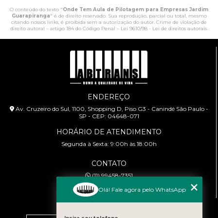
O conteúdo do texto "
Onde Tem Aula de Pilotagem para Empresas Jardim
Guarapiranga
" é de direito reservado. Sua reprodução, parcial ou total, mesmo
citando nossos links, é proibida sem a autorização do autor. Crime de violação de
direito autoral – artigo 184 do Código Penal –
Lei 9610/98 - Lei de direitos autorais
.
ENDEREÇO
Av. Cruzeiro do Sul, 1100, Shopping D, Piso G3 - Canindé São Paulo -
SP - CEP: 04648-071
HORÁRIO DE ATENDIMENTO
Segunda à Sexta: 9:00h às 18:00h
CONTATO
(11) 99458-7351
cursoabtrans@gmail.com
Olá! Fale agora pelo WhatsApp
MENU