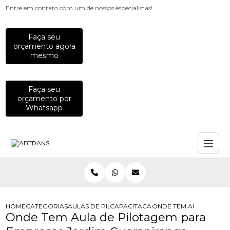
Entre em contato com um de nossos especialistas!
Faça seu
orçamento agora
mesmo
Faça seu
orçamento por
Whatsapp
HOME
CATEGORIAS
AULAS DE PILOTAGEM PARA EMPRESAS
CAPACITACAO PARA MOTOCICLISTAS
ONDE TEM AULA DE PI
Onde Tem Aula de Pilotagem para