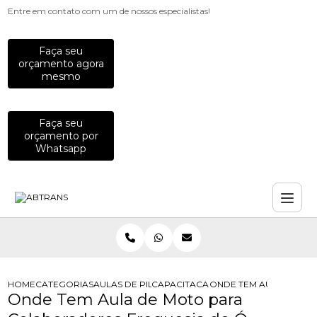
Entre em contato com um de nossos especialistas!
Faça seu
orçamento agora
mesmo
Faça seu
orçamento por
Whatsapp
HOME
CATEGORIAS
AULAS DE PILOTAGEM PARA EMPRESAS
CAPACITACAO PARA MOTOCICLISTAS
ONDE TEM AULA DE MO
Onde Tem Aula de Moto para