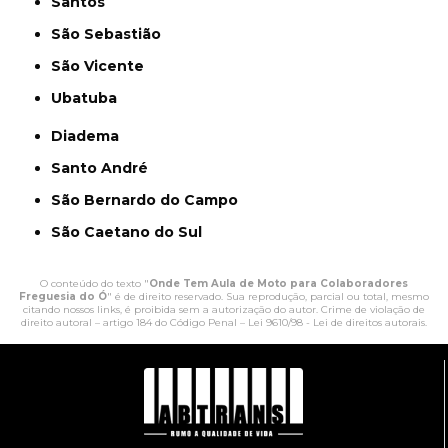
Santos
São Sebastião
São Vicente
Ubatuba
Diadema
Santo André
São Bernardo do Campo
São Caetano do Sul
O conteúdo do texto "
Onde Tem Aula de Moto para Colaboradores
Freguesia do Ó
" é de direito reservado. Sua reprodução, parcial ou total, mesmo
citando nossos links, é proibida sem a autorização do autor. Crime de violação de
direito autoral – artigo 184 do Código Penal –
Lei 9610/98 - Lei de direitos autorais
.