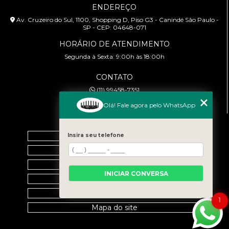
ENDEREÇO
Av. Cruzeiro do Sul, 1100, Shopping D, Piso G3 - Canindé São Paulo -
SP - CEP: 04648-071
HORÁRIO DE ATENDIMENTO
Segunda à Sexta: 9:00h às 18:00h
CONTATO
(11) 99458-7351
cursoabtrans@gmail.com
Olá! Fale agora pelo WhatsApp
MENU
Home
Insira seu telefone
Empresa
Galeria
INICIAR CONVERSA
Contato
Categorias
1
Mapa do site