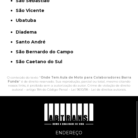
São Sebastião
São Vicente
Ubatuba
Diadema
Santo André
São Bernardo do Campo
São Caetano do Sul
O conteúdo do texto "
Onde Tem Aula de Moto para Colaboradores Barra
Funda
" é de direito reservado. Sua reprodução, parcial ou total, mesmo citando
nossos links, é proibida sem a autorização do autor. Crime de violação de direito
autoral – artigo 184 do Código Penal –
Lei 9610/98 - Lei de direitos autorais
.
ENDEREÇO