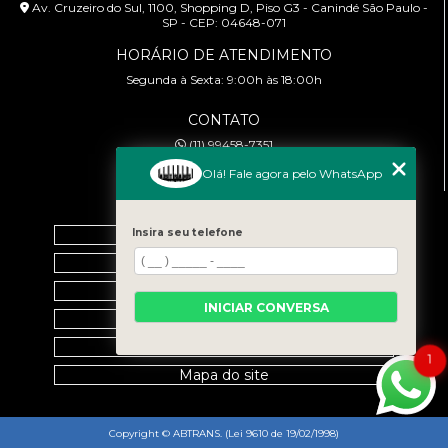
Av. Cruzeiro do Sul, 1100, Shopping D, Piso G3 - Canindé São Paulo -
SP - CEP: 04648-071
HORÁRIO DE ATENDIMENTO
Segunda à Sexta: 9:00h às 18:00h
CONTATO
(11) 99458-7351
cursoabtrans@gmail.com
Olá! Fale agora pelo WhatsApp
MENU
Insira seu telefone
Home
Empresa
Galeria
INICIAR CONVERSA
Contato
Categorias
1
Mapa do site
Copyright © ABTRANS. (Lei 9610 de 19/02/1998)