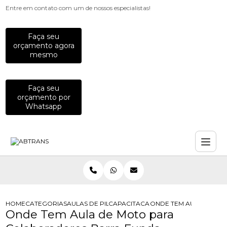
Entre em contato com um de nossos especialistas!
Faça seu
orçamento agora
mesmo
Faça seu
orçamento por
Whatsapp
HOME
CATEGORIAS
AULAS DE PILOTAGEM PARA EMPRESAS
CAPACITACAO PARA MOTOCICLISTAS
ONDE TEM AULA DE M
Onde Tem Aula de Moto para