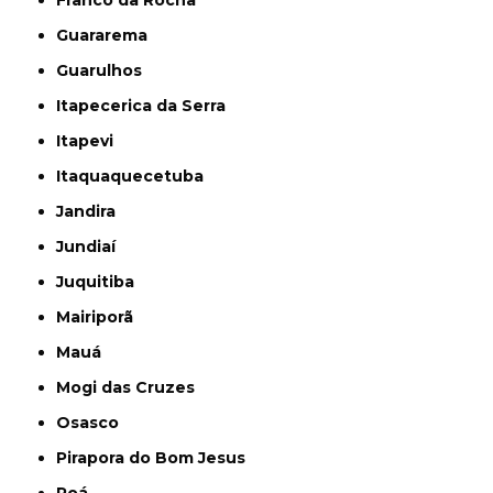
Guararema
Guarulhos
Itapecerica da Serra
Itapevi
Itaquaquecetuba
Jandira
Jundiaí
Juquitiba
Mairiporã
Mauá
Mogi das Cruzes
Osasco
Pirapora do Bom Jesus
Poá