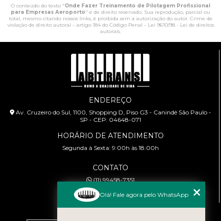
O conteúdo do texto "
Onde Fazer Treinamento de Pilotagem Profissional
para Empresas Aeroporto
" é de direito reservado. Sua reprodução, parcial ou
total, mesmo citando nossos links, é proibida sem a autorização do autor. Crime de
violação de direito autoral – artigo 184 do Código Penal –
Lei 9610/98 - Lei de direitos
autorais
.
ENDEREÇO
Av. Cruzeiro do Sul, 1100, Shopping D, Piso G3 - Canindé São Paulo -
SP - CEP: 04648-071
HORÁRIO DE ATENDIMENTO
Segunda à Sexta: 9:00h às 18:00h
CONTATO
(11) 99458-7351
cursoabtrans@gmail.com
Olá! Fale agora pelo WhatsApp
MENU