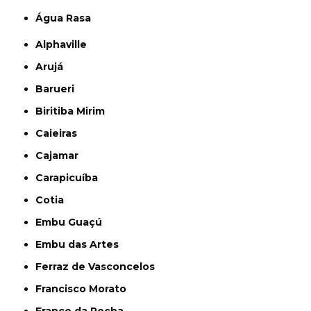
Água Rasa
Alphaville
Arujá
Barueri
Biritiba Mirim
Caieiras
Cajamar
Carapicuíba
Cotia
Embu Guaçú
Embu das Artes
Ferraz de Vasconcelos
Francisco Morato
Franco da Rocha