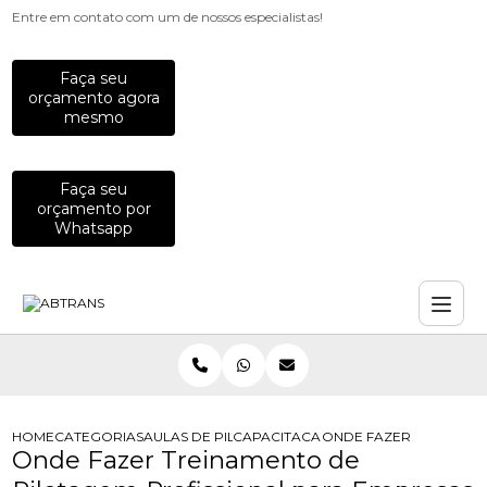
Entre em contato com um de nossos especialistas!
Faça seu
orçamento agora
mesmo
Faça seu
orçamento por
Whatsapp
HOME
CATEGORIAS
AULAS DE PILOTAGEM PARA EMPRESAS
CAPACITACAO PARA MOTOCICLISTAS
ONDE FAZER TREINAME
Onde Fazer Treinamento de