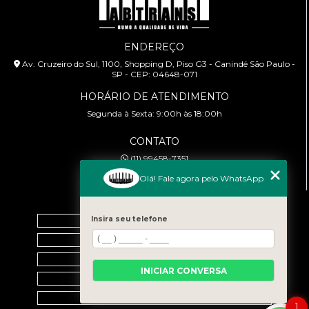
ENDEREÇO
Av. Cruzeiro do Sul, 1100, Shopping D, Piso G3 - Canindé São Paulo -
SP - CEP: 04648-071
HORÁRIO DE ATENDIMENTO
Segunda à Sexta: 9:00h às 18:00h
CONTATO
(11) 99458-7351
cursoabtrans@gmail.com
Olá! Fale agora pelo WhatsApp
MENU
Home
Insira seu telefone
Empresa
Galeria
INICIAR CONVERSA
Contato
Categorias
1