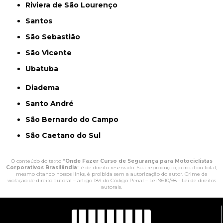
Riviera de São Lourenço
Santos
São Sebastião
São Vicente
Ubatuba
Diadema
Santo André
São Bernardo do Campo
São Caetano do Sul
O conteúdo do texto "
Onde Fazer Curso de Segurança para Motociclistas
Corporativos Brasilândia
" é de direito reservado. Sua reprodução, parcial ou total,
mesmo citando nossos links, é proibida sem a autorização do autor. Crime de
violação de direito autoral – artigo 184 do Código Penal –
Lei 9610/98 - Lei de direitos
autorais
.