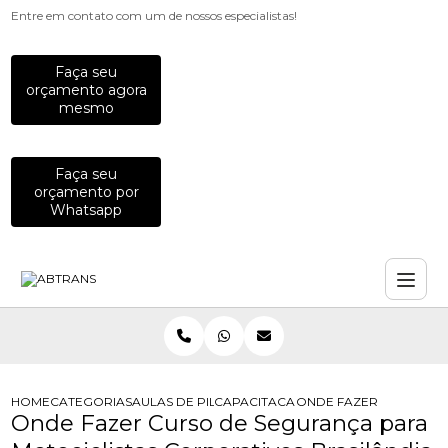
Entre em contato com um de nossos especialistas!
Faça seu
orçamento agora
mesmo
Faça seu
orçamento por
Whatsapp
HOME
CATEGORIAS
AULAS DE PILOTAGEM PARA EMPRESAS
CAPACITACAO PARA MOTOCICLISTAS
ONDE FAZER CURSO DE
Onde Fazer Curso de Segurança para