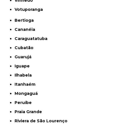
Vinhedo
Votuporanga
Bertioga
Cananéia
Caraguatatuba
Cubatão
Guarujá
Iguape
Ilhabela
Itanhaém
Mongaguá
Peruíbe
Praia Grande
Riviera de São Lourenço