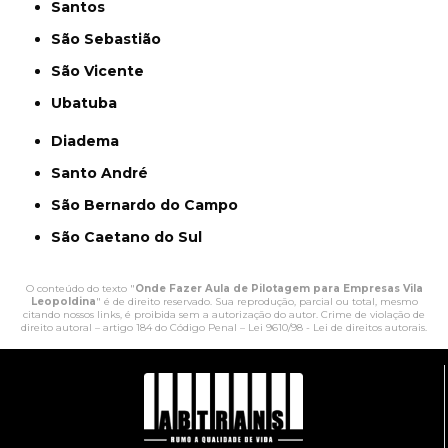
Santos
São Sebastião
São Vicente
Ubatuba
Diadema
Santo André
São Bernardo do Campo
São Caetano do Sul
O conteúdo do texto "
Onde Fazer Aula de Pilotagem para Empresas Vila
Leopoldina
" é de direito reservado. Sua reprodução, parcial ou total, mesmo
citando nossos links, é proibida sem a autorização do autor. Crime de violação de
direito autoral – artigo 184 do Código Penal –
Lei 9610/98 - Lei de direitos autorais
.