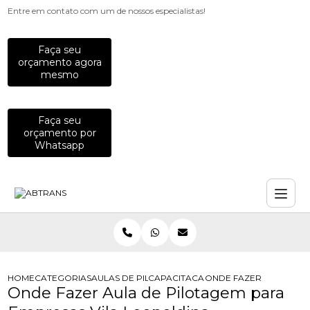
Entre em contato com um de nossos especialistas!
Faça seu
orçamento agora
mesmo
Faça seu
orçamento por
Whatsapp
HOME
CATEGORIAS
AULAS DE PILOTAGEM PARA EMPRESAS
CAPACITACAO PARA MOTOCICLISTAS
ONDE FAZER AULA DE 
Onde Fazer Aula de Pilotagem para