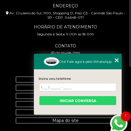
ENDEREÇO
Av. Cruzeiro do Sul, 1100, Shopping D, Piso G3 - Canindé São Paulo -
SP - CEP: 04648-071
HORÁRIO DE ATENDIMENTO
Segunda à Sexta: 9:00h às 18:00h
CONTATO
(11) 99458-7351
cursoabtrans@gmail.com
Olá! Fale agora pelo WhatsApp
MENU
Home
Insira seu telefone
Empresa
Galeria
INICIAR CONVERSA
Contato
Categorias
1
Mapa do site