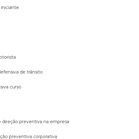
 iniciante
otorista
 defensiva de trânsito
nsiva curso
e direção preventiva na empresa
reção preventiva corporativa