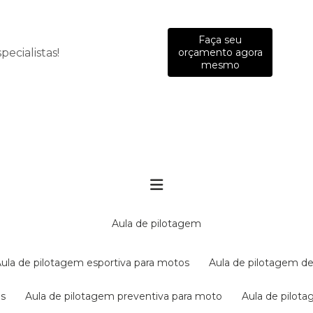
Faça seu
ecialistas!
orçamento agora
mesmo
aula de pilotagem
aula de pilotagem esportiva para motos
aula de pilotagem de
es
aula de pilotagem preventiva para moto
aula de pilo