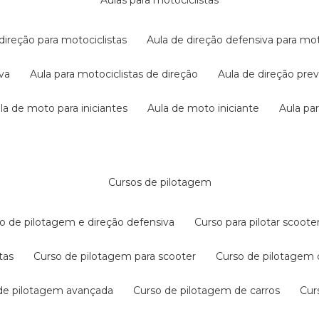
aulas para motociclistas
 direção para motociclistas
aula de direção defensiva para mot
iva
aula para motociclistas de direção
aula de direção pr
ula de moto para iniciantes
aula de moto iniciante
aula p
cursos de pilotagem
so de pilotagem e direção defensiva
curso para pilotar scoo
tas
curso de pilotagem para scooter
curso de pilotagem
 de pilotagem avançada
curso de pilotagem de carros
cu