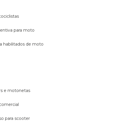
ociclistas
eventiva para moto
ara habilitados de moto
ters e motonetas
 comercial
rso para scooter