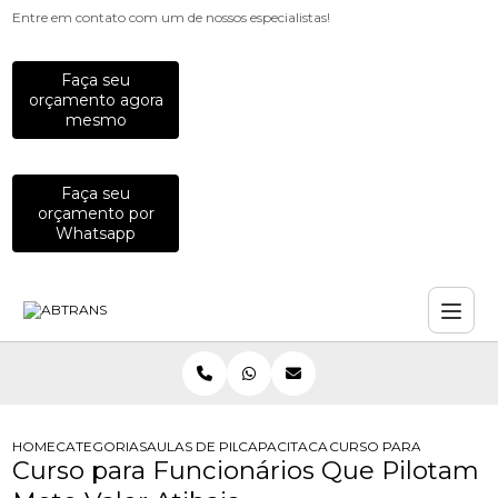
Entre em contato com um de nossos especialistas!
Faça seu
orçamento agora
mesmo
Faça seu
orçamento por
Whatsapp
HOME
CATEGORIAS
AULAS DE PILOTAGEM PARA EMPRESAS
CAPACITACAO PARA MOTOCICLISTAS
CURSO PARA FUNCIONA
Curso para Funcionários Que Pilotam