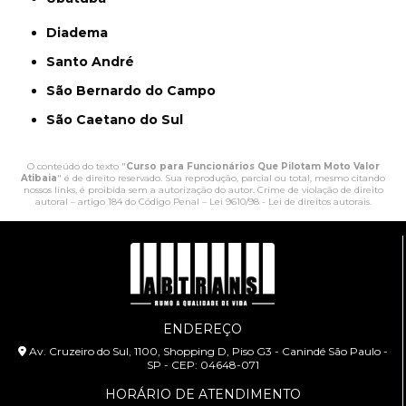
Diadema
Santo André
São Bernardo do Campo
São Caetano do Sul
O conteúdo do texto "
Curso para Funcionários Que Pilotam Moto Valor
Atibaia
" é de direito reservado. Sua reprodução, parcial ou total, mesmo citando
nossos links, é proibida sem a autorização do autor. Crime de violação de direito
autoral – artigo 184 do Código Penal –
Lei 9610/98 - Lei de direitos autorais
.
ENDEREÇO
Av. Cruzeiro do Sul, 1100, Shopping D, Piso G3 - Canindé São Paulo -
SP - CEP: 04648-071
HORÁRIO DE ATENDIMENTO