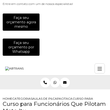
Entre em contato com um de nossos especialistas!
Faça seu
orçamento agora
mesmo
Faça seu
orçamento por
Whatsapp
HOME
CATEGORIAS
AULAS DE PILOTAGEM PARA EMPRESAS
CAPACITACAO PARA MOTOCICLISTAS
CURSO PARA FUNCIONA
Curso para Funcionários Que Pilotam