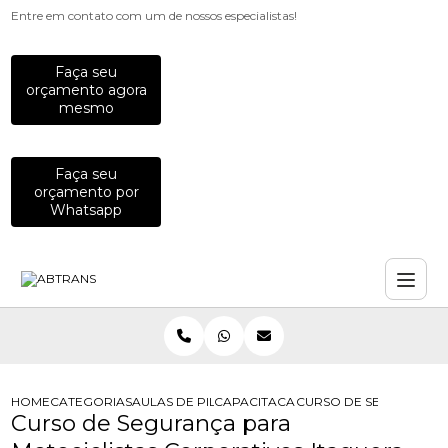
Entre em contato com um de nossos especialistas!
Faça seu
orçamento agora
mesmo
Faça seu
orçamento por
Whatsapp
HOME
CATEGORIAS
AULAS DE PILOTAGEM PARA EMPRESAS
CAPACITACAO PARA MOTOCICLISTAS
CURSO DE SEGURANCA 
Curso de Segurança para