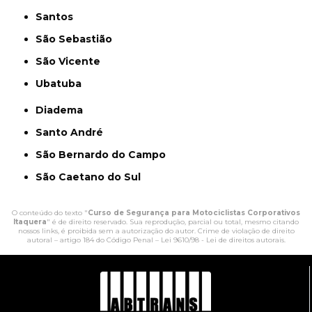
Santos
São Sebastião
São Vicente
Ubatuba
Diadema
Santo André
São Bernardo do Campo
São Caetano do Sul
O conteúdo do texto "
Curso de Segurança para Motociclistas Corporativos
Itaquera
" é de direito reservado. Sua reprodução, parcial ou total, mesmo citando
nossos links, é proibida sem a autorização do autor. Crime de violação de direito
autoral – artigo 184 do Código Penal –
Lei 9610/98 - Lei de direitos autorais
.