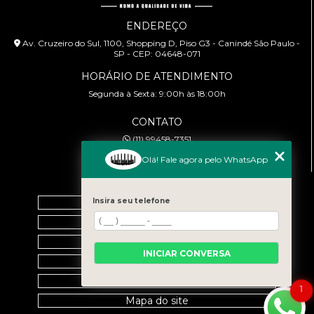
ENDEREÇO
Av. Cruzeiro do Sul, 1100, Shopping D, Piso G3 - Canindé São Paulo -
SP - CEP: 04648-071
HORÁRIO DE ATENDIMENTO
Segunda à Sexta: 9:00h às 18:00h
CONTATO
(11) 99458-7351
cursoabtrans@gmail.com
Olá! Fale agora pelo WhatsApp
MENU
Home
Insira seu telefone
Empresa
Galeria
INICIAR CONVERSA
Contato
Categorias
1
Mapa do site