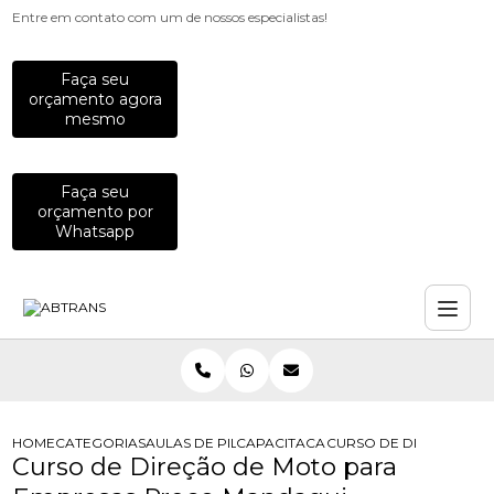
Entre em contato com um de nossos especialistas!
Faça seu
orçamento agora
mesmo
Faça seu
orçamento por
Whatsapp
HOME
CATEGORIAS
AULAS DE PILOTAGEM PARA EMPRESAS
CAPACITACAO PARA MOTOCICLISTAS
CURSO DE DIRECAO D
Curso de Direção de Moto para