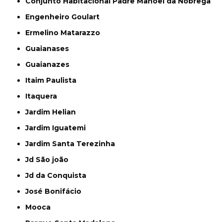
Conjunto Habitacional Padre Manoel da Nóbrega
Engenheiro Goulart
Ermelino Matarazzo
Guaianases
Guaianazes
Itaim Paulista
Itaquera
Jardim Helian
Jardim Iguatemi
Jardim Santa Terezinha
Jd São joão
Jd da Conquista
José Bonifácio
Mooca