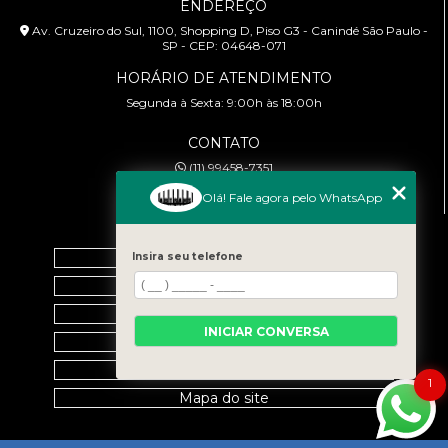
ENDEREÇO
Av. Cruzeiro do Sul, 1100, Shopping D, Piso G3 - Canindé São Paulo -
SP - CEP: 04648-071
HORÁRIO DE ATENDIMENTO
Segunda à Sexta: 9:00h às 18:00h
CONTATO
(11) 99458-7351
cursoabtrans@gmail.com
Olá! Fale agora pelo WhatsApp
MENU
Home
Insira seu telefone
Empresa
Galeria
INICIAR CONVERSA
Contato
Categorias
1
Mapa do site