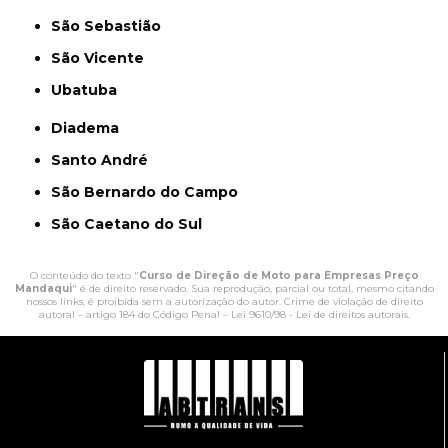
São Sebastião
São Vicente
Ubatuba
Diadema
Santo André
São Bernardo do Campo
São Caetano do Sul
O conteúdo do texto "
Curso de Direção de Moto para Empresas Preço
Mandaqui
" é de direito reservado. Sua reprodução, parcial ou total, mesmo citando
nossos links, é proibida sem a autorização do autor. Crime de violação de direito
autoral – artigo 184 do Código Penal –
Lei 9610/98 - Lei de direitos autorais
.