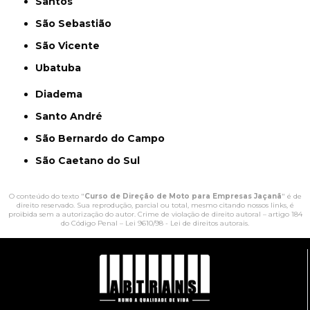
Santos
São Sebastião
São Vicente
Ubatuba
Diadema
Santo André
São Bernardo do Campo
São Caetano do Sul
O conteúdo do texto "
Curso de Direção de Moto para Empresas Jaçanã
" é de
direito reservado. Sua reprodução, parcial ou total, mesmo citando nossos links, é
proibida sem a autorização do autor. Crime de violação de direito autoral – artigo 184
do Código Penal –
Lei 9610/98 - Lei de direitos autorais
.