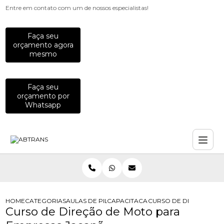
Entre em contato com um de nossos especialistas!
Faça seu
orçamento agora
mesmo
Faça seu
orçamento por
Whatsapp
HOME
CATEGORIAS
AULAS DE PILOTAGEM PARA EMPRESAS
CAPACITACAO PARA MOTOCICLISTAS
CURSO DE DIRECAO DE
Curso de Direção de Moto para