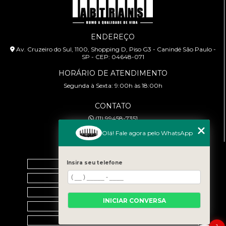
ENDEREÇO
Av. Cruzeiro do Sul, 1100, Shopping D, Piso G3 - Canindé São Paulo -
SP - CEP: 04648-071
HORÁRIO DE ATENDIMENTO
Segunda à Sexta: 9:00h às 18:00h
CONTATO
(11) 99458-7351
cursoabtrans@gmail.com
Olá! Fale agora pelo WhatsApp
MENU
Home
Insira seu telefone
Empresa
Galeria
INICIAR CONVERSA
Contato
Categorias