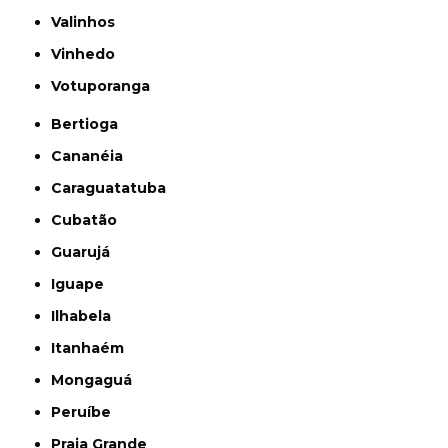
Valinhos
Vinhedo
Votuporanga
Bertioga
Cananéia
Caraguatatuba
Cubatão
Guarujá
Iguape
Ilhabela
Itanhaém
Mongaguá
Peruíbe
Praia Grande