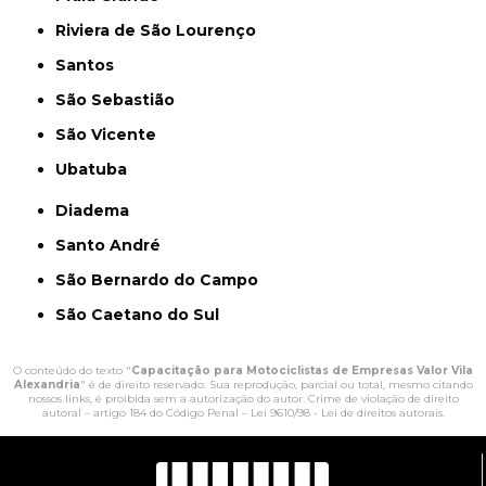
Riviera de São Lourenço
Santos
São Sebastião
São Vicente
Ubatuba
Diadema
Santo André
São Bernardo do Campo
São Caetano do Sul
O conteúdo do texto "
Capacitação para Motociclistas de Empresas Valor Vila
Alexandria
" é de direito reservado. Sua reprodução, parcial ou total, mesmo citando
nossos links, é proibida sem a autorização do autor. Crime de violação de direito
autoral – artigo 184 do Código Penal –
Lei 9610/98 - Lei de direitos autorais
.