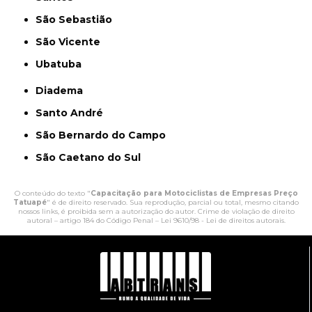
São Sebastião
São Vicente
Ubatuba
Diadema
Santo André
São Bernardo do Campo
São Caetano do Sul
O conteúdo do texto "
Capacitação para Motociclistas de Empresas Preço
Tatuapé
" é de direito reservado. Sua reprodução, parcial ou total, mesmo citando
nossos links, é proibida sem a autorização do autor. Crime de violação de direito
autoral – artigo 184 do Código Penal –
Lei 9610/98 - Lei de direitos autorais
.