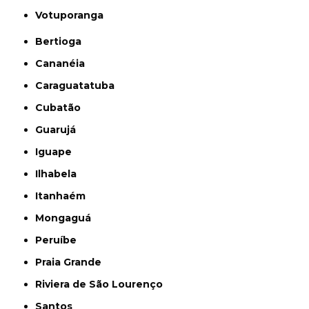
Votuporanga
Bertioga
Cananéia
Caraguatatuba
Cubatão
Guarujá
Iguape
Ilhabela
Itanhaém
Mongaguá
Peruíbe
Praia Grande
Riviera de São Lourenço
Santos