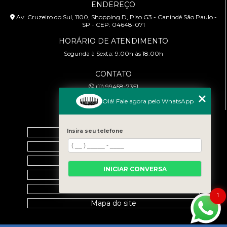
ENDEREÇO
Av. Cruzeiro do Sul, 1100, Shopping D, Piso G3 - Canindé São Paulo -
SP - CEP: 04648-071
HORÁRIO DE ATENDIMENTO
Segunda à Sexta: 9:00h às 18:00h
CONTATO
(11) 99458-7351
cursoabtrans@gmail.com
Olá! Fale agora pelo WhatsApp
MENU
Home
Insira seu telefone
Empresa
Galeria
INICIAR CONVERSA
Contato
Categorias
1
Mapa do site