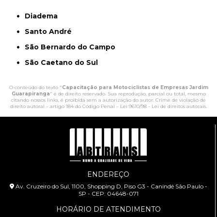
Diadema
Santo André
São Bernardo do Campo
São Caetano do Sul
O conteúdo do texto "
Capacitação para Motociclistas de Empresas Jardim
Guarapiranga
" é de direito reservado. Sua reprodução, parcial ou total, mesmo
citando nossos links, é proibida sem a autorização do autor. Crime de violação de
direito autoral – artigo 184 do Código Penal –
Lei 9610/98 - Lei de direitos autorais
.
ENDEREÇO
Av. Cruzeiro do Sul, 1100, Shopping D, Piso G3 - Canindé São Paulo -
SP - CEP: 04648-071
HORÁRIO DE ATENDIMENTO