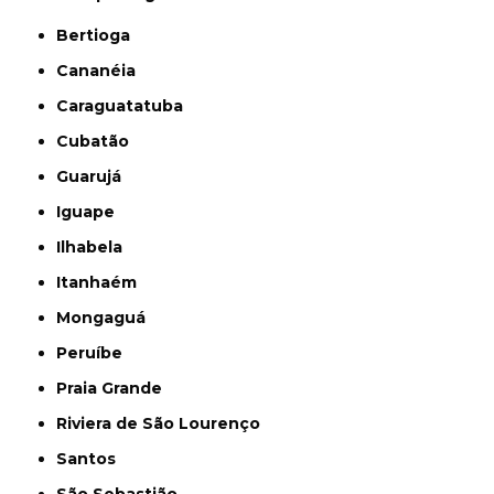
Bertioga
Cananéia
Caraguatatuba
Cubatão
Guarujá
Iguape
Ilhabela
Itanhaém
Mongaguá
Peruíbe
Praia Grande
Riviera de São Lourenço
Santos
São Sebastião