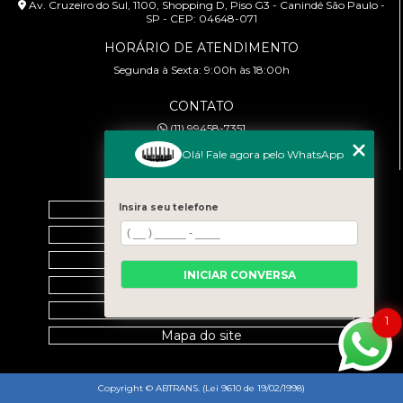
Av. Cruzeiro do Sul, 1100, Shopping D, Piso G3 - Canindé São Paulo -
SP - CEP: 04648-071
HORÁRIO DE ATENDIMENTO
Segunda à Sexta: 9:00h às 18:00h
CONTATO
(11) 99458-7351
cursoabtrans@gmail.com
Olá! Fale agora pelo WhatsApp
MENU
Home
Insira seu telefone
Empresa
Galeria
INICIAR CONVERSA
Contato
Categorias
1
Mapa do site
Copyright © ABTRANS. (Lei 9610 de 19/02/1998)