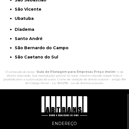
São Vicente
Ubatuba
Diadema
Santo André
São Bernardo do Campo
São Caetano do Sul
O conteúdo do texto "
Aula de Pilotagem para Empresas Preço Imirim
" é de
direito reservado. Sua reprodução, parcial ou total, mesmo citando nossos links, é
proibida sem a autorização do autor. Crime de violação de direito autoral – artigo 184
do Código Penal –
Lei 9610/98 - Lei de direitos autorais
.
ENDEREÇO