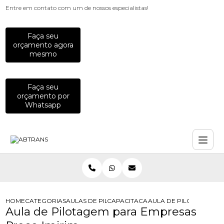
Entre em contato com um de nossos especialistas!
Faça seu
orçamento agora
mesmo
Faça seu
orçamento por
Whatsapp
HOME
CATEGORIAS
AULAS DE PILOTAGEM PARA EMPRESAS
CAPACITACAO PARA MOTOCICLISTAS
AULA DE PILOTAGEM P
Aula de Pilotagem para Empresas