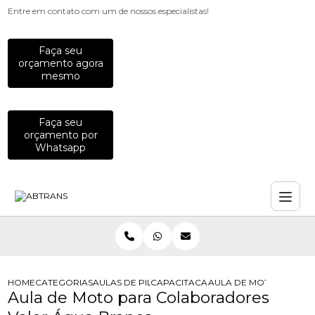
Entre em contato com um de nossos especialistas!
Faça seu
orçamento agora
mesmo
Faça seu
orçamento por
Whatsapp
HOME
CATEGORIAS
AULAS DE PILOTAGEM PARA EMPRESAS
CAPACITACAO PARA MOTOCICLISTAS
AULA DE MOTO PARA 
Aula de Moto para Colaboradores