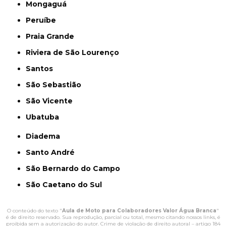
Mongaguá
Peruíbe
Praia Grande
Riviera de São Lourenço
Santos
São Sebastião
São Vicente
Ubatuba
Diadema
Santo André
São Bernardo do Campo
São Caetano do Sul
O conteúdo do texto "
Aula de Moto para Colaboradores Valor Água Branca
"
é de direito reservado. Sua reprodução, parcial ou total, mesmo citando nossos links, é
proibida sem a autorização do autor. Crime de violação de direito autoral – artigo 184