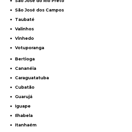
São José do Rio Preto
São José dos Campos
Taubaté
Valinhos
Vinhedo
Votuporanga
Bertioga
Cananéia
Caraguatatuba
Cubatão
Guarujá
Iguape
Ilhabela
Itanhaém