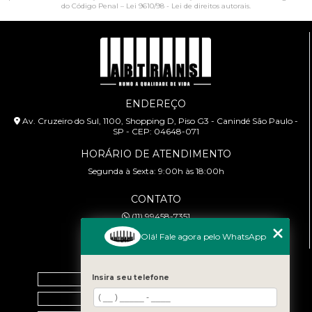
do Código Penal –
Lei 9610/98 - Lei de direitos autorais
.
ENDEREÇO
Av. Cruzeiro do Sul, 1100, Shopping D, Piso G3 - Canindé São Paulo -
SP - CEP: 04648-071
HORÁRIO DE ATENDIMENTO
Segunda à Sexta: 9:00h às 18:00h
CONTATO
(11) 99458-7351
cursoabtrans@gmail.com
Olá! Fale agora pelo WhatsApp
MENU
Home
Insira seu telefone
Empresa