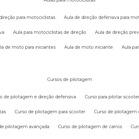
aulas para motociclistas
 direção para motociclistas
aula de direção defensiva para mot
iva
aula para motociclistas de direção
aula de direção pr
ula de moto para iniciantes
aula de moto iniciante
aula p
cursos de pilotagem
so de pilotagem e direção defensiva
curso para pilotar scoo
tas
curso de pilotagem para scooter
curso de pilotagem
 de pilotagem avançada
curso de pilotagem de carros
cu