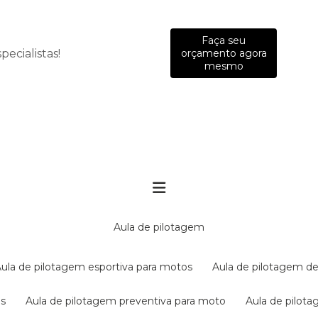
Faça seu
ecialistas!
orçamento agora
mesmo
aula de pilotagem
aula de pilotagem esportiva para motos
aula de pilotagem de
es
aula de pilotagem preventiva para moto
aula de pilo