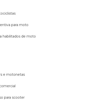
ociclistas
eventiva para moto
ara habilitados de moto
ters e motonetas
 comercial
rso para scooter