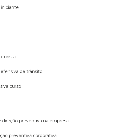
 iniciante
otorista
 defensiva de trânsito
nsiva curso
e direção preventiva na empresa
reção preventiva corporativa