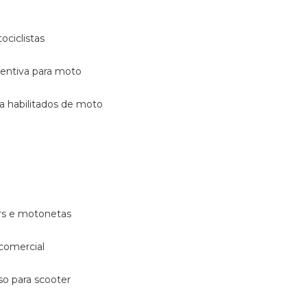
ociclistas
eventiva para moto
ara habilitados de moto
ters e motonetas
 comercial
rso para scooter