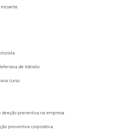
 iniciante
otorista
 defensiva de trânsito
nsiva curso
e direção preventiva na empresa
reção preventiva corporativa