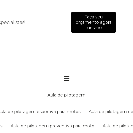
Faça seu
ecialistas!
orçamento agora
mesmo
aula de pilotagem
aula de pilotagem esportiva para motos
aula de pilotagem de
es
aula de pilotagem preventiva para moto
aula de pilo