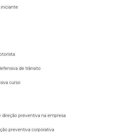
 iniciante
otorista
 defensiva de trânsito
nsiva curso
e direção preventiva na empresa
reção preventiva corporativa