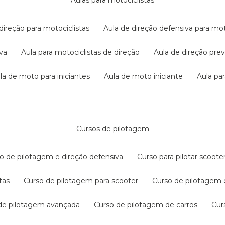
aulas para motociclistas
 direção para motociclistas
aula de direção defensiva para mot
iva
aula para motociclistas de direção
aula de direção pr
ula de moto para iniciantes
aula de moto iniciante
aula p
cursos de pilotagem
so de pilotagem e direção defensiva
curso para pilotar scoo
tas
curso de pilotagem para scooter
curso de pilotagem
 de pilotagem avançada
curso de pilotagem de carros
cu