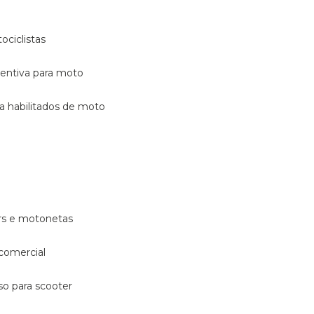
ociclistas
eventiva para moto
ara habilitados de moto
ters e motonetas
 comercial
rso para scooter