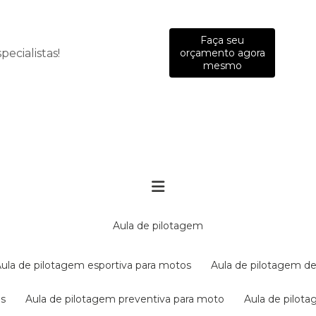
Faça seu
ecialistas!
orçamento agora
mesmo
aula de pilotagem
aula de pilotagem esportiva para motos
aula de pilotagem de
es
aula de pilotagem preventiva para moto
aula de pilo