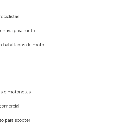
ociclistas
eventiva para moto
ara habilitados de moto
ters e motonetas
 comercial
rso para scooter