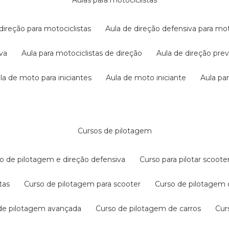
aulas para motociclistas
 direção para motociclistas
aula de direção defensiva para mot
iva
aula para motociclistas de direção
aula de direção pr
ula de moto para iniciantes
aula de moto iniciante
aula p
cursos de pilotagem
so de pilotagem e direção defensiva
curso para pilotar scoo
tas
curso de pilotagem para scooter
curso de pilotagem
 de pilotagem avançada
curso de pilotagem de carros
cu