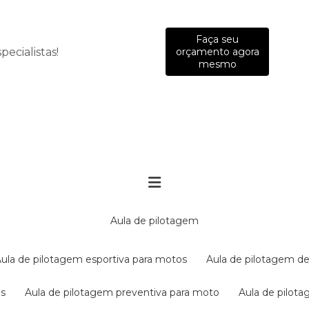
Faça seu
ecialistas!
orçamento agora
mesmo
aula de pilotagem
aula de pilotagem esportiva para motos
aula de pilotagem de
es
aula de pilotagem preventiva para moto
aula de pilo