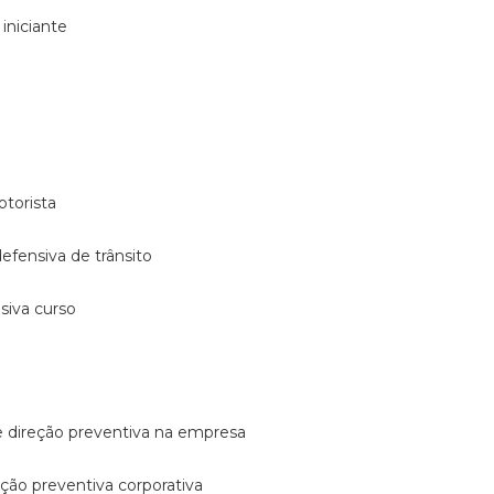
 iniciante
otorista
 defensiva de trânsito
nsiva curso
e direção preventiva na empresa
reção preventiva corporativa