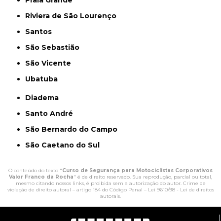
Riviera de São Lourenço
Santos
São Sebastião
São Vicente
Ubatuba
Diadema
Santo André
São Bernardo do Campo
São Caetano do Sul
O conteúdo do texto "
Curso de Segurança para Motociclistas Corporativos
Valor Franco da Rocha
" é de direito reservado. Sua reprodução, parcial ou total,
mesmo citando nossos links, é proibida sem a autorização do autor. Crime de
violação de direito autoral – artigo 184 do Código Penal –
Lei 9610/98 - Lei de direitos
autorais
.