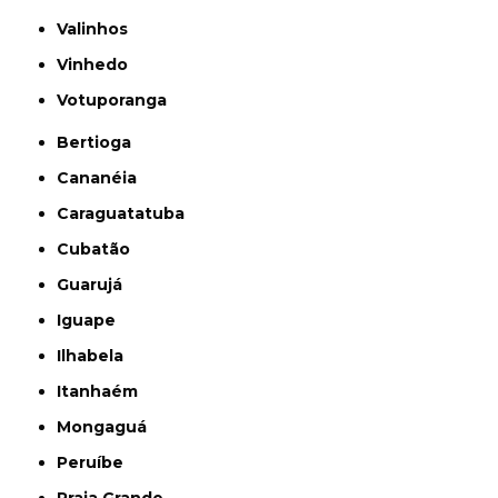
Valinhos
Vinhedo
Votuporanga
Bertioga
Cananéia
Caraguatatuba
Cubatão
Guarujá
Iguape
Ilhabela
Itanhaém
Mongaguá
Peruíbe
Praia Grande