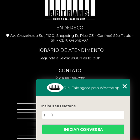
ENDEREÇO
Av. Cruzeiro do Sul, 1100, Shopping D, Piso G3 - Canindé São Paulo -
SP - CEP: 04648-071
HORÁRIO DE ATENDIMENTO
Segunda à Sexta: 9:00h às 18:00h
CONTATO
(11) 99458-7351
cursoabtrans@gmail.com
Olá! Fale agora pelo WhatsApp
MENU
Home
Insira seu telefone
Empresa
Galeria
INICIAR CONVERSA
Contato