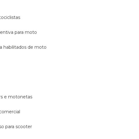
ociclistas
eventiva para moto
ara habilitados de moto
ters e motonetas
 comercial
rso para scooter