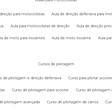
aulas para motociclistas
 direção para motociclistas
aula de direção defensiva para mot
iva
aula para motociclistas de direção
aula de direção pr
ula de moto para iniciantes
aula de moto iniciante
aula p
cursos de pilotagem
so de pilotagem e direção defensiva
curso para pilotar scoo
tas
curso de pilotagem para scooter
curso de pilotagem
 de pilotagem avançada
curso de pilotagem de carros
cu