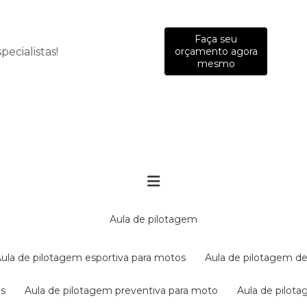
Faça seu
ecialistas!
orçamento agora
mesmo
aula de pilotagem
aula de pilotagem esportiva para motos
aula de pilotagem de
es
aula de pilotagem preventiva para moto
aula de pilo