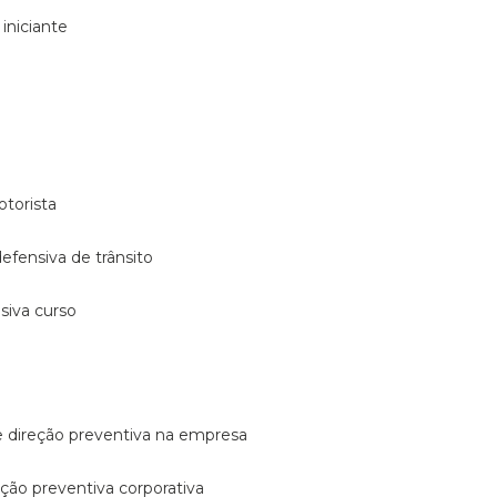
 iniciante
otorista
 defensiva de trânsito
nsiva curso
e direção preventiva na empresa
reção preventiva corporativa