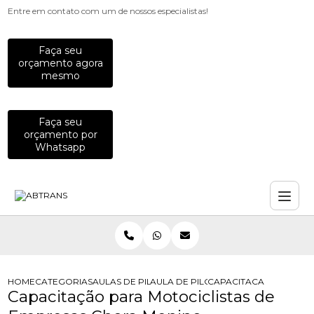
Entre em contato com um de nossos especialistas!
Faça seu
orçamento agora
mesmo
Faça seu
orçamento por
Whatsapp
HOME
CATEGORIAS
AULAS DE PILOTAGEM PARA EMPRESAS
AULA DE PILOTAGEM DEFENSIVA PA
CAPACITACAO PARA MO
Capacitação para Motociclistas de