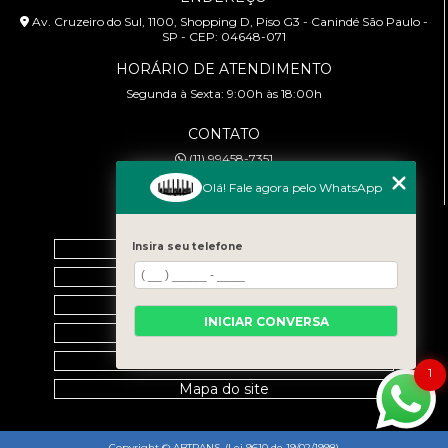
Av. Cruzeiro do Sul, 1100, Shopping D, Piso G3 - Canindé São Paulo -
SP - CEP: 04648-071
HORÁRIO DE ATENDIMENTO
Segunda à Sexta: 9:00h às 18:00h
CONTATO
(11) 99458-7351
cursoabtrans@gmail.com
Olá! Fale agora pelo WhatsApp
MENU
Insira seu telefone
Home
Empresa
Galeria
INICIAR CONVERSA
Contato
Categorias
1
Mapa do site
Copyright © ABTRANS. (Lei 9610 de 19/02/1998)