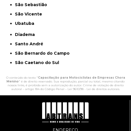
São Sebastião
São Vicente
Ubatuba
Diadema
Santo André
São Bernardo do Campo
São Caetano do Sul
O conteúdo do texto "
Capacitação para Motociclistas de Empresas Chora
Menino
" é de direito reservado. Sua reprodução, parcial ou total, mesmo citando
nossos links, é proibida sem a autorização do autor. Crime de violação de direito
autoral – artigo 184 do Código Penal –
Lei 9610/98 - Lei de direitos autorais
.
ENDEREÇO