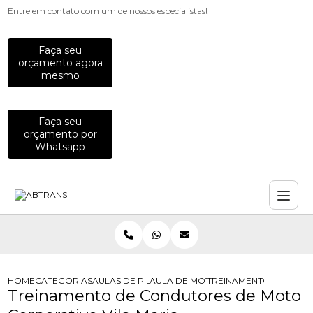
Entre em contato com um de nossos especialistas!
Faça seu
orçamento agora
mesmo
Faça seu
orçamento por
Whatsapp
HOME
CATEGORIAS
AULAS DE PILOTAGEM PARA EMPRESAS
AULA DE MOTO PARA COLABORADO
TREINAMENTO DE COND
Treinamento de Condutores de Moto