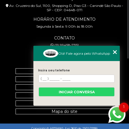
Av. Cruzeiro do Sul, 1100, Shopping D, Piso G3 - Canindé São Paulo -
SP - CEP: 04648-071
HORÁRIO DE ATENDIMENTO
Segunda à Sexta: 9:00h às 18:00h
CONTATO
(11) 99458-7351
cursoabtrans@gmail.com
Olá! Fale agora pelo WhatsApp
MENU
Insira seu telefone
Home
Empresa
Galeria
INICIAR CONVERSA
Contato
Categorias
1
Mapa do site
Copyright © ABTRANS. (Lei 9610 de 19/02/1998)