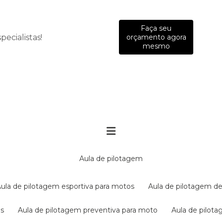
Faça seu
ecialistas!
orçamento agora
mesmo
aula de pilotagem
aula de pilotagem esportiva para motos
aula de pilotagem de
es
aula de pilotagem preventiva para moto
aula de pilo