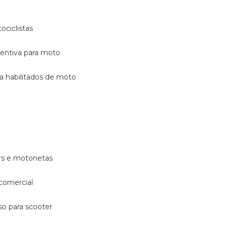
ociclistas
eventiva para moto
ara habilitados de moto
ters e motonetas
 comercial
rso para scooter