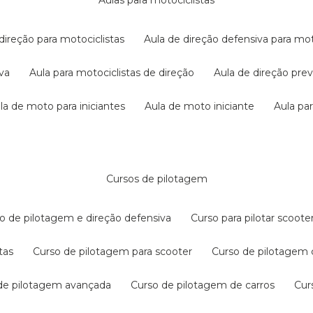
aulas para motociclistas
 direção para motociclistas
aula de direção defensiva para mot
iva
aula para motociclistas de direção
aula de direção pr
ula de moto para iniciantes
aula de moto iniciante
aula p
cursos de pilotagem
so de pilotagem e direção defensiva
curso para pilotar scoo
tas
curso de pilotagem para scooter
curso de pilotagem
 de pilotagem avançada
curso de pilotagem de carros
cu