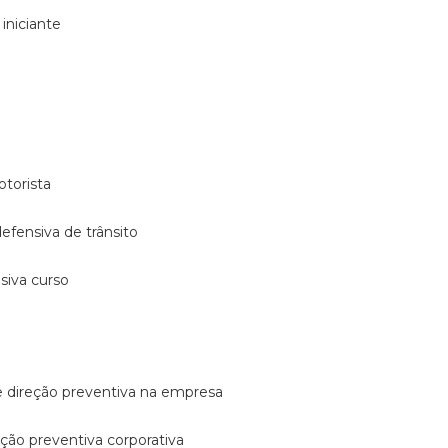
 iniciante
otorista
 defensiva de trânsito
nsiva curso
e direção preventiva na empresa
reção preventiva corporativa