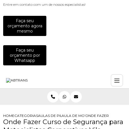
Entre em contato com um de nossos especialistas!
Faça seu
orçamento agora
mesmo
Faça seu
orçamento por
Whatsapp
HOME
CATEGORIAS
AULAS DE PILOTAGEM PARA EMPRESAS
AULA DE MOTO PARA COLABORADO
ONDE FAZER CURSO DE
Onde Fazer Curso de Segurança para