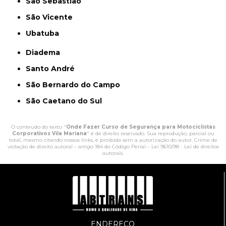
São Sebastião
São Vicente
Ubatuba
Diadema
Santo André
São Bernardo do Campo
São Caetano do Sul
O conteúdo do texto "
Onde Fazer Curso de Segurança para Motociclistas
Corporativos Vila Mariana
" é de direito reservado. Sua reprodução, parcial ou
total, mesmo citando nossos links, é proibida sem a autorização do autor. Crime de
violação de direito autoral – artigo 184 do Código Penal –
Lei 9610/98 - Lei de direitos
autorais
.
ENDEREÇO