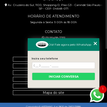
Av. Cruzeiro do Sul, 1100, Shopping D, Piso G3 - Canindé São Paulo -
SP - CEP: 04648-071
HORÁRIO DE ATENDIMENTO
Segunda à Sexta: 9:00h às 18:00h
CONTATO
(11) 99458-7351
cursoabtrans@gmail.com
Olá! Fale agora pelo WhatsApp
MENU
Home
Insira seu telefone
Empresa
Galeria
INICIAR CONVERSA
Contato
Categorias
1
Mapa do site
Copyright © ABTRANS. (Lei 9610 de 19/02/1998)