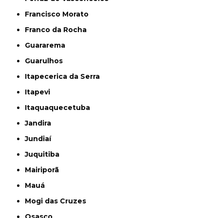
Francisco Morato
Franco da Rocha
Guararema
Guarulhos
Itapecerica da Serra
Itapevi
Itaquaquecetuba
Jandira
Jundiaí
Juquitiba
Mairiporã
Mauá
Mogi das Cruzes
Osasco