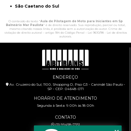
São Caetano do Sul
O conteúdo do texto "
Aula de Pilotagem de Moto para Iniciantes em Sp
Balneário Mar Paulista
" é de direito reservado. Sua reprodução, parcial ou total,
mesmo citando nossos links, é proibida sem a autorização do autor. Crime de
violação de direito autoral – artigo 184 do Código Penal –
Lei 9610/98 - Lei de direitos
autorais
.
ENDEREÇO
Av. Cruzeiro do Sul, 1100, Shopping D, Piso G3 - Canindé São Paulo -
SP - CEP: 04648-071
HORÁRIO DE ATENDIMENTO
Segunda à Sexta: 9:00h às 18:00h
CONTATO
(11) 99458-7351