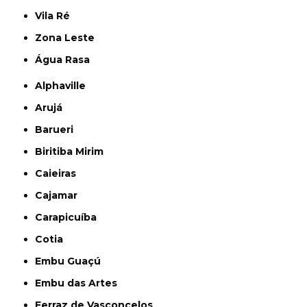
Vila Ré
Zona Leste
Água Rasa
Alphaville
Arujá
Barueri
Biritiba Mirim
Caieiras
Cajamar
Carapicuíba
Cotia
Embu Guaçú
Embu das Artes
Ferraz de Vasconcelos